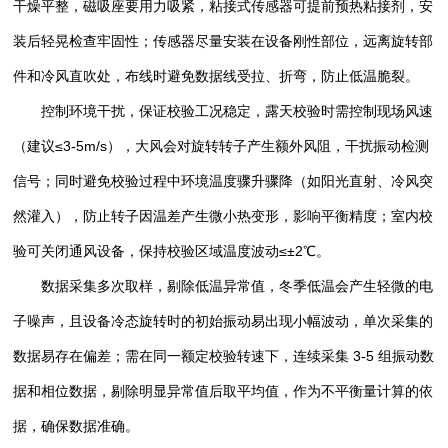
干燥平整，磁吸座要用力吸紧，粘接式传感器可提前预热粘接剂，安
装后轻晃检查牢固性；传感器尽量安装在设备刚性部位，远离旋转部
件和冷风直吹处，布线时避免数据线受拉、折弯，防止低温脆裂。
控制环境干扰，保证校验工况稳定，露天校验时需控制现场风速
（建议≤3-5m/s），大风会对旋转转子产生额外风阻，干扰振动检测
信号；同时避免校验过程中环境温度骤升骤降（如阳光直射、冷风突
然灌入），防止转子因温差产生微小热变形，影响平衡精度；室内校
验可关闭通风设备，保持校验区域温度波动≤±2℃。
数据采集多次取样，剔除低温异常值，冬季低温会产生轻微的电
子噪声，且设备冷态旋转时的初始振动易出现小幅波动，单次采集的
数据易存在偏差；需在同一额定校验转速下，连续采集 3-5 组振动数
据和相位数据，剔除明显异常值后取平均值，作为不平衡量计算的依
据，确保数据
准确
。