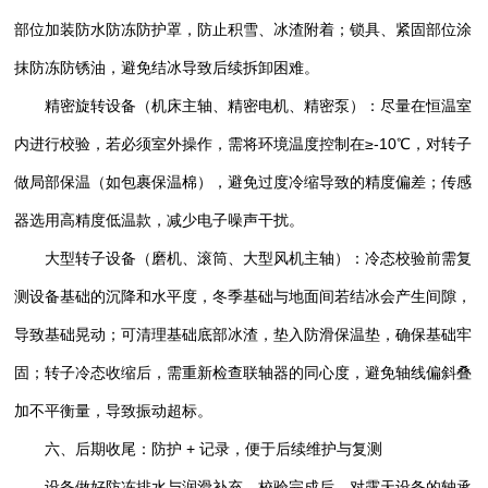
部位加装防水防冻防护罩，防止积雪、冰渣附着；锁具、紧固部位涂
抹防冻防锈油，避免结冰导致后续拆卸困难。
精密旋转设备（机床主轴、精密电机、精密泵）：尽量在恒温室
内进行校验，若必须室外操作，需将环境温度控制在≥-10℃，对转子
做局部保温（如包裹保温棉），避免过度冷缩导致的精度偏差；传感
器选用高精度低温款，减少电子噪声干扰。
大型转子设备（磨机、滚筒、大型风机主轴）：冷态校验前需复
测设备基础的沉降和水平度，冬季基础与地面间若结冰会产生间隙，
导致基础晃动；可清理基础底部冰渣，垫入防滑保温垫，确保基础牢
固；转子冷态收缩后，需重新检查联轴器的同心度，避免轴线偏斜叠
加不平衡量，导致振动超标。
六、后期收尾：防护 + 记录，便于后续维护与复测
设备做好防冻排水与润滑补充，校验完成后，对露天设备的轴承