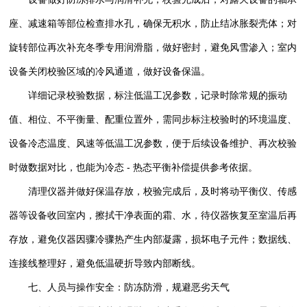
座、减速箱等部位检查排水孔，确保无积水，防止结冰胀裂壳体；对
旋转部位再次补充冬季专用润滑脂，做好密封，避免风雪渗入；室内
设备关闭校验区域的冷风通道，做好设备保温。
详细记录校验数据，标注低温工况参数，记录时除常规的振动
值、相位、不平衡量、配重位置外，需同步标注校验时的环境温度、
设备冷态温度、风速等低温工况参数，便于后续设备维护、再次校验
时做数据对比，也能为冷态 - 热态平衡补偿提供参考依据。
清理仪器并做好保温存放，校验完成后，及时将动平衡仪、传感
器等设备收回室内，擦拭干净表面的霜、水，待仪器恢复至室温后再
存放，避免仪器因骤冷骤热产生内部凝露，损坏电子元件；数据线、
连接线整理好，避免低温硬折导致内部断线。
七、人员与操作安全：防冻防滑，规避恶劣天气