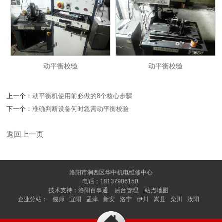
动平衡校验
动平衡校验
上一个：
动平衡机使用前必做的8个核心步骤
下一个：
准确判断设备何时急需动平衡校验
返回上一页
洛阳市涧西区华中机电维修中心
电话：18137906150
技术支持：
洛阳百事通
后台管理
站点地图
企业分站：
偃师
宜阳
孟津
新安
洛宁
伊川
嵩县
栾川
汝阳