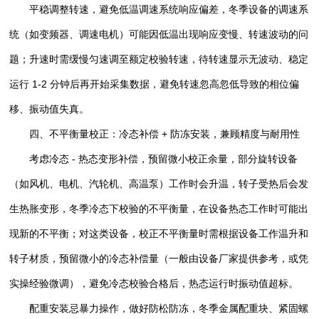
平稳调整转速，避免低温调速系统响应偏差，冬季设备的调速系
统（如变频器、调速电机）可能因低温出现响应变慢、转速波动的问
题；升速时需缓慢匀速调至额定校验转速，待转速显示无波动、稳定
运行 1-2 分钟后再开始采集数据，避免转速忽高忽低导致的相位偏
移、振动值失真。
四、不平衡量校正：冷态补偿 + 防冻安装，兼顾精度与耐用性
考虑冷态 - 热态变形补偿，预留微小校正余量，部分旋转设备
（如风机、电机、汽轮机、高温泵）工作时会升温，转子受热后会发
生热胀变形，冬季冷态下校验的不平衡量，在设备热态工作时可能出
现新的不平衡；对这类设备，校正不平衡量时需根据设备工作温升和
转子材质，预留微小的冷态补偿量（一般由设备厂家提供参考，或凭
实操经验微调），避免冷态校验合格后，热态运行时振动值超标。
配重安装忌暴力操作，做好防松防冻，冬季金属配重块、紧固螺