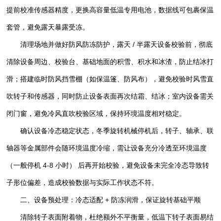
提前校准传感器精度，更换高容量低温专用电池，数据线可包裹保温
套管，避免露天暴露受冻。
清理场地并做好防风防冻防护，露天 / 半露天设备校验前，彻底
清除设备周边、校验台、基础地面的积雪、积水和冰渣，防止结冰打
滑；搭建临时防风挡雪棚（如保温篷、防风布），避免校验时风雪直
吹转子和传感器，同时防止设备表面再次结霜、结冰；室内设备需关
闭门窗，避免冷风直吹校验区域，保持环境温度相对稳定。
确认设备冷态稳定状态，冬季旋转机械停机后，转子、轴承、联
轴器等金属部件会随环境温度冷缩，需让设备充分冷透至环境温度
（一般停机 4-8 小时） 后再开始校验，避免设备未完全冷态导致转
子形位偏差，造成校验数据与实际工作状态不符。
二、设备预处理：冷态适配 + 防冻润滑，保证旋转基础平顺
清除转子表面附着物，杜绝额外不平衡量，低温下转子表面易结