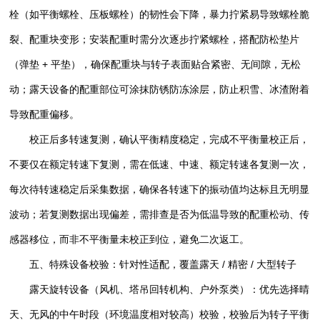
栓（如平衡螺栓、压板螺栓）的韧性会下降，暴力拧紧易导致螺栓脆
裂、配重块变形；安装配重时需分次逐步拧紧螺栓，搭配防松垫片
（弹垫 + 平垫），确保配重块与转子表面贴合紧密、无间隙，无松
动；露天设备的配重部位可涂抹防锈防冻涂层，防止积雪、冰渣附着
导致配重偏移。
校正后多转速复测，确认平衡精度稳定，完成不平衡量校正后，
不要仅在额定转速下复测，需在低速、中速、额定转速各复测一次，
每次待转速稳定后采集数据，确保各转速下的振动值均达标且无明显
波动；若复测数据出现偏差，需排查是否为低温导致的配重松动、传
感器移位，而非不平衡量未校正到位，避免二次返工。
五、特殊设备校验：针对性适配，覆盖露天 / 精密 / 大型转子
露天旋转设备（风机、塔吊回转机构、户外泵类）：优先选择晴
天、无风的中午时段（环境温度相对较高）校验，校验后为转子平衡