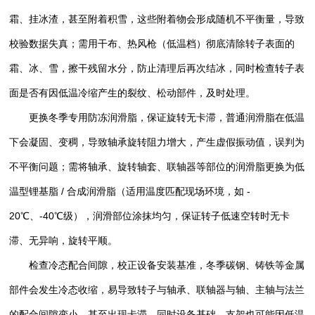
霜、挂冰渣，甚至附着积雪，这些附着物会形成随机不平衡量，导致
校验数据失真；需用干布、热风枪（低温档）彻底清除转子表面的
霜、冰、雪，擦干残留水分，防止清理后再次结冰，同时检查转子表
面是否有因低温冷缩产生的裂纹、松动部件，及时处理。
更换冬季专用防冻润滑脂，保证旋转无卡滞，普通润滑脂在低温
下会凝固、变稠，导致轴承旋转阻力增大，产生虚假振动值，误判为
不平衡问题；需将轴承、旋转轴套、联轴器等部位的润滑脂更换为低
温型锂基脂 / 合成润滑脂（适用温度匹配现场环境，如 -
20℃、-40℃级），润滑部位涂抹均匀，保证转子低速空转时无卡
滞、无异响，旋转平顺。
检查冷态配合间隙，校正设备安装基准，冬季碳钢、铸铁等金属
部件会发生冷态收缩，易导致转子与轴承、联轴器与轴、主轴与法兰
的配合间隙变小，甚至出现卡滞，同时设备基础、支架也可能因低温