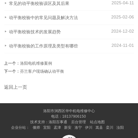
2025-04-11
常见的动平衡校验误区及其后果
2025-02-06
动平衡校验中的常见问题及解决方法
2024-12-02
动平衡校验技术的发展趋势
2024-11-01
动平衡校验的工作原理及类型有哪些
上一个：
洛阳电机维修案例
下一个：
芬兰客户现场确认动平衡
返回上一页
洛阳市涧西区华中机电维修中心
电话：18137906150
技术支持：
洛阳百事通
后台管理
站点地图
企业分站：
偃师
宜阳
孟津
新安
洛宁
伊川
嵩县
栾川
汝阳